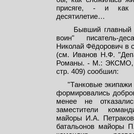
присяге, - и как
десятилетие…
Бывший главный ред
воин" писатель-дес
Николай Фёдорович в 
(см. Иванов Н.Ф. "Деп
Романы. - М.: ЭКСМО, 
стр. 409) сообшил:
"Танковые экипажи д
формировались добров
менее не отказалис
заместители команд
майоры И.А. Петраков
батальонов майоры П.