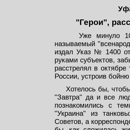
Уф
"Герои", ра
Уже минуло 10 ле
называемый "всенарод
издал Указ № 1400 от 
руками субъектов, заб
расстрелял в октябре 
России, устроив бойню
Хотелось бы, чтобы ч
"Завтра" да и все лю
познакомились с тем
"Украина" из танко
Советов, а корреспонд
бы, как сложилась жи