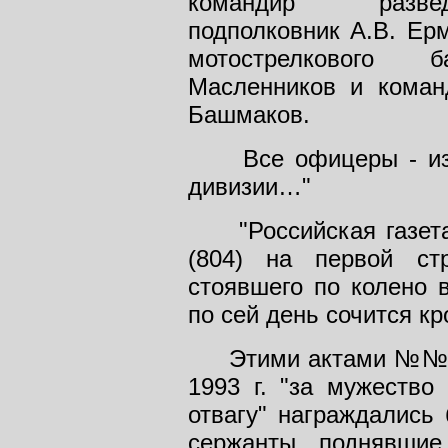
командир развед
подполковник А.В. Ер
мотострелкового 
Масленников и коман
Башмаков.
Все офицеры - из г
дивизии…"
"Российская газета"
(804) на первой ст
стоявшего по колено в
по сей день сочится к
Этими актами №№ 160
1993 г. "за мужество
отвагу" награждались
сержанты, поднявшие