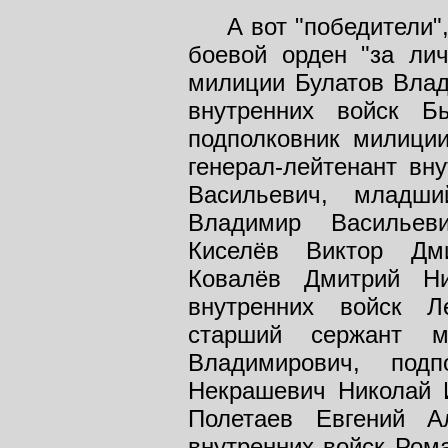
А вот "победители",
боевой орден "за лич
милиции Булатов Влад
внутренних войск Б
подполковник милиции
генерал-лейтенант вн
Васильевич, младш
Владимир Васильеви
Киселёв Виктор Дми
Ковалёв Дмитрий Ни
внутренних войск Л
старший сержант м
Владимирович, подп
Некрашевич Николай 
Полетаев Евгений Ал
внутренних войск Ром